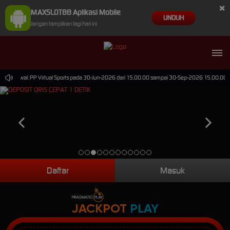
×
MAXSLOT88 Aplikasi Mobile
UNDUH
Jangan tampilkan lagi hari ini
erjadwal: PP Virtual Sports pada 30-Jun-2026 dari 15.00.00 sampai 30-Sep-2026 15.00.00. Sel
Daftar
Masuk
JACKPOT
PLAY