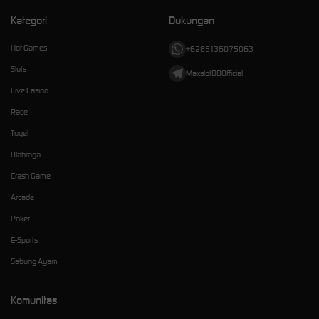
Kategori
Dukungan
Hot Games
+6285136075063
Slots
Maxslot88Official
Live Casino
Race
Togel
Olahraga
Crash Game
Arcade
Poker
E-Sports
Sabung Ayam
Komunitas