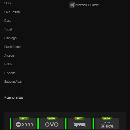
Slots
Maxslot88Official
Live Casino
Race
Togel
Olahraga
Crash Game
Arcade
Poker
E-Sports
Sabung Ayam
Komunitas