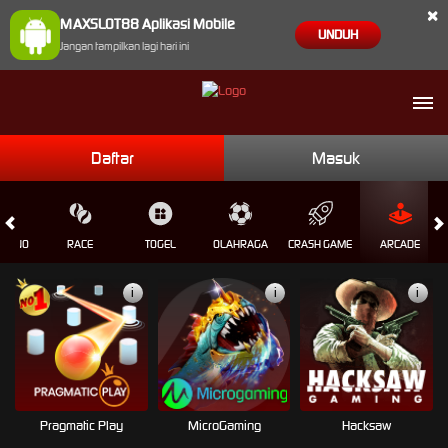
×
MAXSLOT88 Aplikasi Mobile
UNDUH
Jangan tampilkan lagi hari ini
Daftar
Masuk
CASINO
RACE
TOGEL
OLAHRAGA
CRASH GAME
ARCADE
i
i
i
Pragmatic Play
MicroGaming
Hacksaw