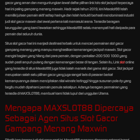
gacor yang aman dan menguntungkan lewat daftar pilihan link toto slot jackpot terpercaya
hari ini paling gampang menang maxwin. Hadir sejak tahun 2019, kini Maxslot88 telah
memiliki jutaan pemain aktif setiap harinya dan telah terbukti berhasil mendominasi industri
judi slot gacor maxwin dari awal pertama kali memasuki arena. Tersedia beragam
keunggulan yang kami tawarkan sehingga Maxslot88 selalu menempati hati daripada para
pemain dari seluruh dunia.
Situs slot gacor hari ini menjadi destinasi terbaik untuk mencari permainan slot gacor
gampang menang yang mampu menghasilkan kemenangan jackpot maxwin. Slot gacor
mengisi bagian yang hilang dari para pemain, dengan perkalian 200 500 1000 yang
sudah pasti ampuh pulang dengan kemenangan besar di tangan. Selain itu, Link
slot
online
yang tersedia di situs Maxslot88 juga tidak kalah menarik dari game slot gacor. Slot jackpot
merupakan salah satu pilihan gacor yang juga sangat laris di pasaran berkat
kemampuannya dalam menciptakan nilai winrate tertinggi hingga susunan pola rtp yang
begitu mudah dipahami pemain pemula sekalipun. Adanya beragam permainan yang
tersedia di MAXSLOT88, membuat kami tidak luput dari unggulan Utama.
Mengapa MAXSLOT88 Dipercaya
Sebagai Agen Situs Slot Gacor
Gampang Menang Maxwin
Dibalik kesuksesan judi slot gacor saat ini, Maxslot88 memang dianggap sebagai brand