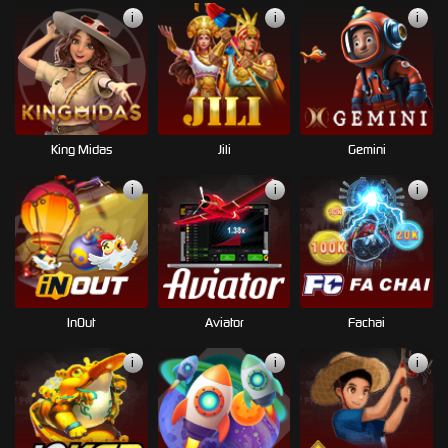
i
i
i
King Midas
Jili
Gemini
i
i
i
InOut
Aviator
Fachai
i
i
i