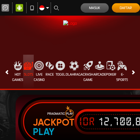
MASUK
DAFTAR
HOT
SLOTS
LIVE
RACE
TOGEL
OLAHRAGA
CRASH
ARCADE
POKER
E-
SABUN
GAMES
CASINO
GAME
SPORTS
AYAM
IDR
12,700,
JACKPOT
PLAY