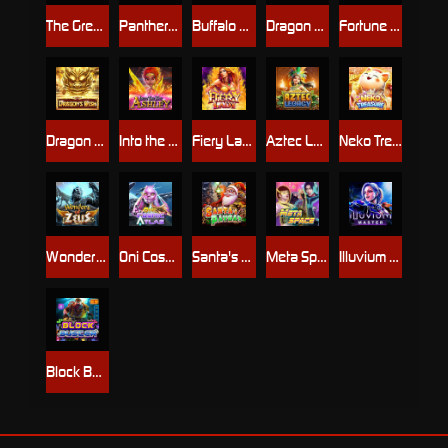
The Great Sorcery
Panthera Pardus
Buffalo Blaze
Dragon Treasure
Fortune Realm
Dragon Wish
Into the Fay: Ashley
Fiery Lady
Aztec Legacy
Neko Treasure
Wonders of Zeus
Oni Cosmic Atlas
Santa's Payday
Meta Space
Illuvium Master
Block Buster