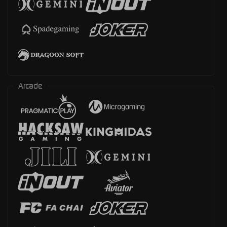
Arcade