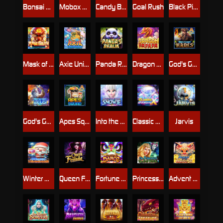
Bonsai of the Riches
Mobox Olympia
Candy Bomb
Goal Rush
Black Pink (B.P.) in Metaverse
Mask of Truth Jumboways
Axie Universe
Panda Realm
Dragon FAFAFA
God's Gambit : Hades
God's Gambit Zeus
Apes Squad
Into the Fay: Snowie
Classic Diamond X5
Jarvis
Winter Winnings
Queen Femida
Fortune Dance
Princess and the Evil Witch
Advent of the Dragon