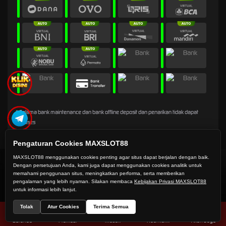
* Selama bank maintenance dan bank offline deposit dan penarikan tidak dapat
diproses
Pengaturan Cookies MAXSLOT88
MAXSLOT88 menggunakan cookies penting agar situs dapat berjalan dengan baik.
Dengan persetujuan Anda, kami juga dapat menggunakan cookies analitik untuk
©2026 MAXSLOT88 menawarkan berbagai macam provider pilihan terbaik dan didukung
memahami penggunaan situs, meningkatkan performa, serta memberikan
oleh Layanan Pelanggan profesional 24/7 yang siap melayani Anda.
pengalaman yang lebih nyaman. Silakan membaca
Kebijakan Privasi MAXSLOT88
untuk informasi lebih lanjut.
Tolak
Atur Cookies
Terima Semua
Beranda
Promosi
Masuk
Hub. Kami
Akun Saya