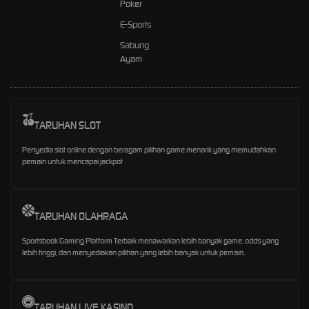
Poker
E-Sports
Sabung
Ayam
TARUHAN SLOT
Penyedia slot online dengan beragam pilihan game menarik yang memudahkan
pemain untuk mencapai jackpot
TARUHAN OLAHRAGA
Sportsbook Gaming Platform Terbaik menawarkan lebih banyak game, odds yang
lebih tinggi, dan menyediakan pilihan yang lebih banyak untuk pemain.
TARUHAN LIVE KASINO