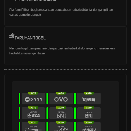
Platform Pilihan bagi perusahaan-perusahaan terbaik di dunia, dengan pilihan
variasi game terbanyak
TARUHAN TOGEL
Platform togel yang menarik dari perusahan terbaik di dunia yang menawarkan
hadiah kemenangan besar