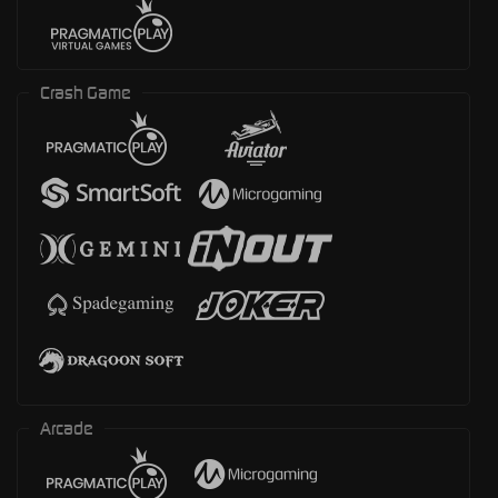
Crash Game
Arcade