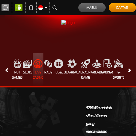
MASUK
DAFTAR
HOT
SLOTS
LIVE
RACE
TOGEL
OLAHRAGA
CRASH
ARCADE
POKER
E-
SABUN
GAMES
CASINO
GAME
SPORTS
AYAM
568Win adalah
situs hiburan
yang
menawarkan