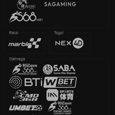
Race
Togel
Olahraga