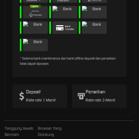
* Selama bank maintenance dan bank offline deposit dan penarikan
tidak dapat diproses
Deposit
Penarikan
Rata-rata 1 Menit
Rata-rata 3 Menit
Tanggung Jawab
Browser Yang
Bermain
Didukung