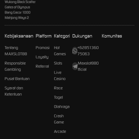
Wukong Black Scatter
Gates of Olympus
Bang Gacor 1000
Mahjong Ways 2
Kebijaksanaan
Platform
Kategori
Dukungan
Komunitas
Tentang
Promosi
Hot
+62851360
MAXSLOT88
Games
75063
Loyalty
Responsible
Slots
Maxslot88O
Referral
Gambling
fficial
Live
Pusat Bantuan
Casino
Syarat dan
Race
Ketentuan
Togel
Olahraga
Crash
Game
Arcade