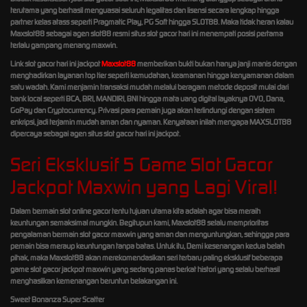
terutama yang berhasil menguasai seluruh legalitas dan lisensi secara lengkap hingga
partner kelas atass seperti Pragmatic Play, PG Soft hingga SLOT88. Maka tidak heran kalau
Maxslot88 sebagai agen slot88 resmi situs slot gacor hari ini menempati posisi pertama
terlalu gampang menang maxwin.
Link slot gacor hari ini jackpot
Maxslot88
memberikan bukti bukan hanya janji manis dengan
menghadirkan layanan top tier seperti kemudahan, keamanan hingga kenyamanan dalam
satu wadah. Kami menjamin transaksi mudah melalui beragam metode deposit mulai dari
bank local seperti BCA, BRI, MANDIRI, BNI hingga mata uang digital layaknya OVO, Dana,
GoPay dan Cryptocurrency. Privasi para pemain juga akan terlindungi dengan sistem
enkripsi, jadi terjamin mudah aman dan nyaman. Kenyataan inilah mengapa MAXSLOT88
dipercaya sebagai agen situs slot gacor hari ini jackpot.
Seri Eksklusif 5 Game Slot Gacor
Jackpot Maxwin yang Lagi Viral!
Dalam bermain slot online gacor tentu tujuan utama kita adalah agar bisa meraih
keuntungan semaksimal mungkin. Begitupun kami, Maxslot88 selalu memprioritas
pengalaman bermain slot gacor maxwin yang aman dan menguntungkan, sehingga para
pemain bisa meraup keuntungan tanpa batas. Untuk itu, Demi kesenangan kedua belah
pihak, maka Maxslot88 akan merekomendasikan seri terbaru paling eksklusif beberapa
game slot gacor jackpot maxwin yang sedang panas berkat histori yang selalu berhasil
menghasilkan kemenangan beruntun belakangan ini.
Sweet Bonanza Super Scatter