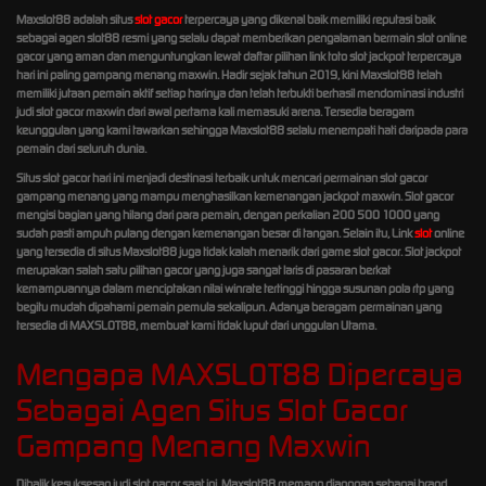
Maxslot88 adalah situs
slot gacor
terpercaya yang dikenal baik memiliki reputasi baik
sebagai agen slot88 resmi yang selalu dapat memberikan pengalaman bermain slot online
gacor yang aman dan menguntungkan lewat daftar pilihan link toto slot jackpot terpercaya
hari ini paling gampang menang maxwin. Hadir sejak tahun 2019, kini Maxslot88 telah
memiliki jutaan pemain aktif setiap harinya dan telah terbukti berhasil mendominasi industri
judi slot gacor maxwin dari awal pertama kali memasuki arena. Tersedia beragam
keunggulan yang kami tawarkan sehingga Maxslot88 selalu menempati hati daripada para
pemain dari seluruh dunia.
Situs slot gacor hari ini menjadi destinasi terbaik untuk mencari permainan slot gacor
gampang menang yang mampu menghasilkan kemenangan jackpot maxwin. Slot gacor
mengisi bagian yang hilang dari para pemain, dengan perkalian 200 500 1000 yang
sudah pasti ampuh pulang dengan kemenangan besar di tangan. Selain itu, Link
slot
online
yang tersedia di situs Maxslot88 juga tidak kalah menarik dari game slot gacor. Slot jackpot
merupakan salah satu pilihan gacor yang juga sangat laris di pasaran berkat
kemampuannya dalam menciptakan nilai winrate tertinggi hingga susunan pola rtp yang
begitu mudah dipahami pemain pemula sekalipun. Adanya beragam permainan yang
tersedia di MAXSLOT88, membuat kami tidak luput dari unggulan Utama.
Mengapa MAXSLOT88 Dipercaya
Sebagai Agen Situs Slot Gacor
Gampang Menang Maxwin
Dibalik kesuksesan judi slot gacor saat ini, Maxslot88 memang dianggap sebagai brand