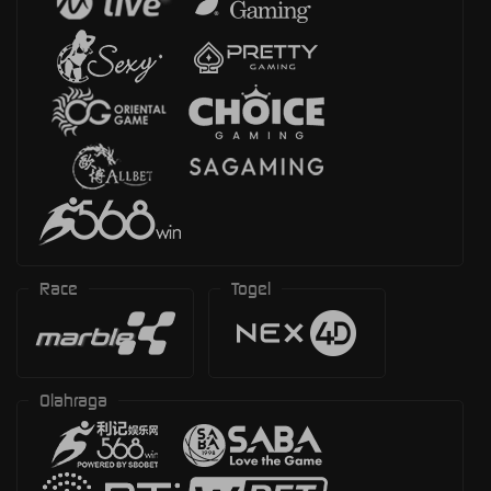
Race
Togel
Olahraga