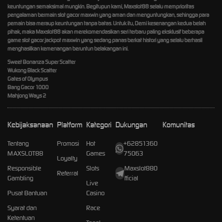
keuntungan semaksimal mungkin. Begitupun kami, Maxslot88 selalu memprioritas
pengalaman bermain slot gacor maxwin yang aman dan menguntungkan, sehingga para
pemain bisa meraup keuntungan tanpa batas. Untuk itu, Demi kesenangan kedua belah
pihak, maka Maxslot88 akan merekomendasikan seri terbaru paling eksklusif beberapa
game slot gacor jackpot maxwin yang sedang panas berkat histori yang selalu berhasil
menghasilkan kemenangan beruntun belakangan ini.
Sweet Bonanza Super Scatter
Wukong Black Scatter
Gates of Olympus
Bang Gacor 1000
Mahjong Ways 2
Kebijaksanaan
Platform
Kategori
Dukungan
Komunitas
Tentang
Promosi
Hot
+62851360
MAXSLOT88
Games
75063
Loyalty
Responsible
Slots
Maxslot88O
Referral
Gambling
fficial
Live
Pusat Bantuan
Casino
Syarat dan
Race
Ketentuan