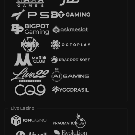
Live Casino