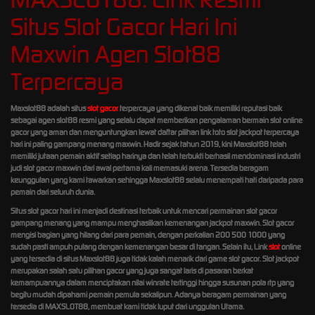
Situs Slot Gacor Hari Ini
Maxwin Agen Slot88
Terpercaya
Maxslot88 adalah situs
slot gacor
terpercaya yang dikenal baik memiliki reputasi baik
sebagai agen slot88 resmi yang selalu dapat memberikan pengalaman bermain slot online
gacor yang aman dan menguntungkan lewat daftar pilihan link toto slot jackpot terpercaya
hari ini paling gampang menang maxwin. Hadir sejak tahun 2019, kini Maxslot88 telah
memiliki jutaan pemain aktif setiap harinya dan telah terbukti berhasil mendominasi industri
judi slot gacor maxwin dari awal pertama kali memasuki arena. Tersedia beragam
keunggulan yang kami tawarkan sehingga Maxslot88 selalu menempati hati daripada para
pemain dari seluruh dunia.
Situs slot gacor hari ini menjadi destinasi terbaik untuk mencari permainan slot gacor
gampang menang yang mampu menghasilkan kemenangan jackpot maxwin. Slot gacor
mengisi bagian yang hilang dari para pemain, dengan perkalian 200 500 1000 yang
sudah pasti ampuh pulang dengan kemenangan besar di tangan. Selain itu, Link
slot
online
yang tersedia di situs Maxslot88 juga tidak kalah menarik dari game slot gacor. Slot jackpot
merupakan salah satu pilihan gacor yang juga sangat laris di pasaran berkat
kemampuannya dalam menciptakan nilai winrate tertinggi hingga susunan pola rtp yang
begitu mudah dipahami pemain pemula sekalipun. Adanya beragam permainan yang
tersedia di MAXSLOT88, membuat kami tidak luput dari unggulan Utama.