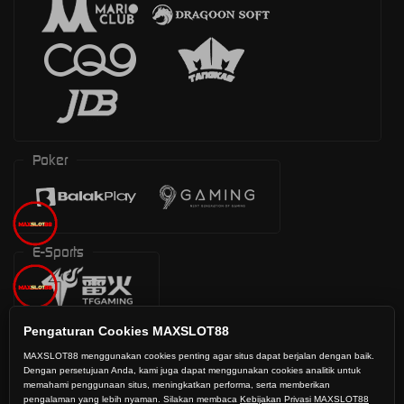
Poker
E-Sports
Pengaturan Cookies MAXSLOT88
Sabung Ayam
MAXSLOT88 menggunakan cookies penting agar situs dapat berjalan dengan baik.
Dengan persetujuan Anda, kami juga dapat menggunakan cookies analitik untuk
memahami penggunaan situs, meningkatkan performa, serta memberikan
pengalaman yang lebih nyaman. Silakan membaca
Kebijakan Privasi MAXSLOT88