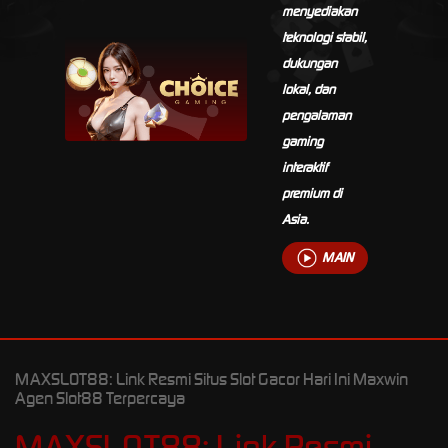
menyediakan
teknologi stabil,
dukungan
lokal, dan
pengalaman
gaming
interaktif
premium di
Asia.
MAIN
MAXSLOT88: Link Resmi Situs Slot Gacor Hari Ini Maxwin
Agen Slot88 Terpercaya
MAXSLOT88: Link Resmi