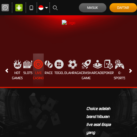
MASUK
DAFTAR
HOT
SLOTS
LIVE
RACE
TOGEL
OLAHRAGA
CRASH
ARCADE
POKER
E-
SABUN
GAMES
CASINO
GAME
SPORTS
AYAM
Choice adalah
brand hiburan
live asal Eropa
yang