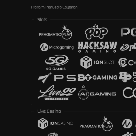
Platform Penyedia Layanan
Slots
Live Casino