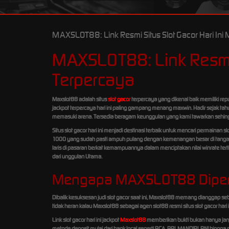
MAXSLOT88: Link Resmi Situs Slot Gacor Hari Ini
MAXSLOT88: Link Resmi 
Terpercaya
Maxslot88 adalah situs
slot gacor
terpercaya yang dikenal baik memiliki re
jackpot terpercaya hari ini paling gampang menang maxwin. Hadir sejak tahun 
memasuki arena. Tersedia beragam keunggulan yang kami tawarkan sehingg
Situs slot gacor hari ini menjadi destinasi terbaik untuk mencari perma
1000 yang sudah pasti ampuh pulang dengan kemenangan besar di tangan. 
laris di pasaran berkat kemampuannya dalam menciptakan nilai winrate t
dari unggulan Utama.
Mengapa MAXSLOT88 Diperc
Dibalik kesuksesan judi slot gacor saat ini, Maxslot88 memang dianggap seb
tidak heran kalau Maxslot88 sebagai agen slot88 resmi situs slot gacor ha
Link slot gacor hari ini jackpot
Maxslot88
memberikan bukti bukan hanya jan
metode deposit mulai dari bank local seperti BCA, BRI, MANDIRI, BNI hingg