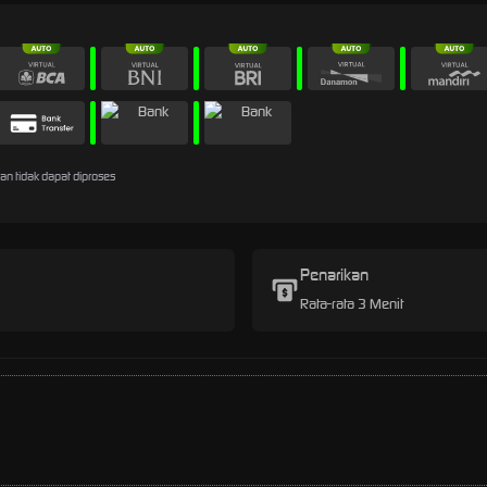
an tidak dapat diproses
Penarikan
Rata-rata 3 Menit