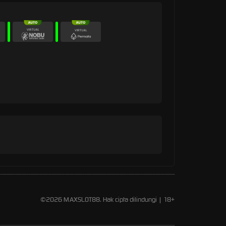
©2026 MAXSLOT88. Hak cipta dilindungi | 18+