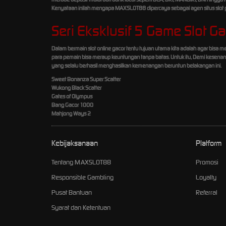
Kenyataan inilah mengapa MAXSLOT88 dipercaya sebagai agen situs slot gac
Seri Eksklusif 5 Game Slot G
Dalam bermain slot online gacor tentu tujuan utama kita adalah agar bi
para pemain bisa meraup keuntungan tanpa batas. Untuk itu, Demi kesenan
yang selalu berhasil menghasilkan kemenangan beruntun belakangan ini.
Sweet Bonanza Super Scatter
Wukong Black Scatter
Gates of Olympus
Bang Gacor 1000
Mahjong Ways 2
Kebijaksanaan
Platform
Tentang MAXSLOT88
Promosi
Responsible Gambling
Loyalty
Pusat Bantuan
Referral
Syarat dan Ketentuan