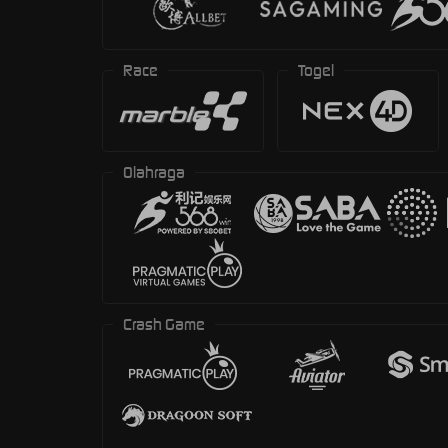
Race
Togel
Olahraga
Crash Game