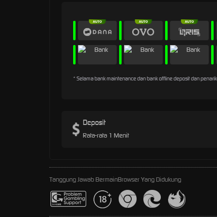
* Selama bank maintenance dan bank offline deposit dan penarik
Deposit
Rata-rata 1 Menit
Tanggung Jawab Bermain
Browser Yang Didukung