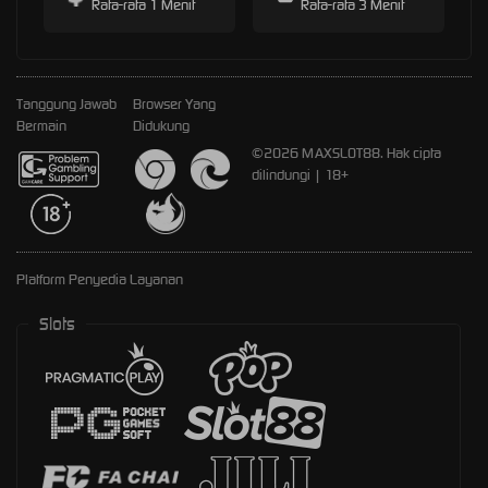
Rata-rata 1 Menit
Rata-rata 3 Menit
Tanggung Jawab
Browser Yang
Bermain
Didukung
©2026 MAXSLOT88. Hak cipta
dilindungi | 18+
Platform Penyedia Layanan
Slots