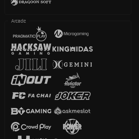
Arcade