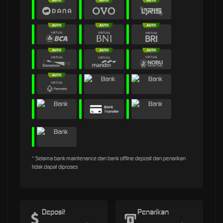
* Selama bank maintenance dan bank offline deposit dan penarikan
tidak dapat diproses
Deposit
Penarikan