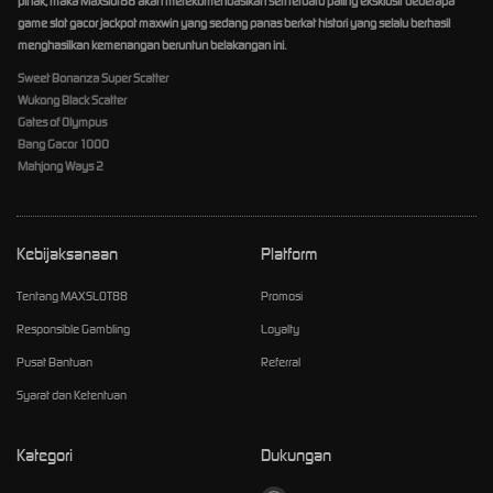
pihak, maka Maxslot88 akan merekomendasikan seri terbaru paling eksklusif beberapa
game slot gacor jackpot maxwin yang sedang panas berkat histori yang selalu berhasil
menghasilkan kemenangan beruntun belakangan ini.
Sweet Bonanza Super Scatter
Wukong Black Scatter
Gates of Olympus
Bang Gacor 1000
Mahjong Ways 2
Kebijaksanaan
Platform
Tentang MAXSLOT88
Promosi
Responsible Gambling
Loyalty
Pusat Bantuan
Referral
Syarat dan Ketentuan
Kategori
Dukungan