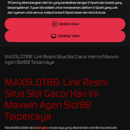
TFGaming dikembangkan oleh tim yang berdedikasi dengan E-Sports dan bookie yang
berpengalaman. Tujuan kita adalah untuk menawarkan platform E-Sports yang unik
dan nyaman untuk semua, meliputi acara E-Sports besar dan kecil di dunia.
Mobile View
Desktop View
MAXSLOT88: Link Resmi Situs Slot Gacor Hari Ini Maxwin
Agen Slot88 Terpercaya
MAXSLOT88: Link Resmi
Situs Slot Gacor Hari Ini
Maxwin Agen Slot88
Terpercaya
Maxslot88 adalah situs
slot gacor
terpercaya yang dikenal baik memiliki reputasi baik