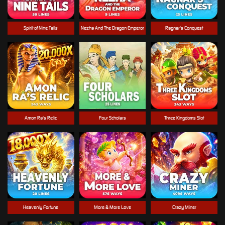
Spirit of Nine Tails
Nezha And The Dragon Emperor
Ragnar's Conquest
Amon Ra's Relic
Four Scholars
Three Kingdoms Slot
Heavenly Fortune
More & More Love
Crazy Miner