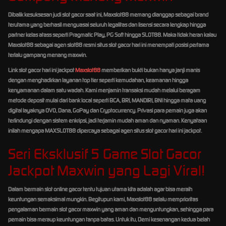
Dibalik kesuksesan judi slot gacor saat ini, Maxslot88 memang dianggap sebagai brand
terutama yang berhasil menguasai seluruh legalitas dan lisensi secara lengkap hingga
partner kelas atass seperti Pragmatic Play, PG Soft hingga SLOT88. Maka tidak heran kalau
Maxslot88 sebagai agen slot88 resmi situs slot gacor hari ini menempati posisi pertama
terlalu gampang menang maxwin.
Link slot gacor hari ini jackpot
Maxslot88
memberikan bukti bukan hanya janji manis
dengan menghadirkan layanan top tier seperti kemudahan, keamanan hingga
kenyamanan dalam satu wadah. Kami menjamin transaksi mudah melalui beragam
metode deposit mulai dari bank local seperti BCA, BRI, MANDIRI, BNI hingga mata uang
digital layaknya OVO, Dana, GoPay dan Cryptocurrency. Privasi para pemain juga akan
terlindungi dengan sistem enkripsi, jadi terjamin mudah aman dan nyaman. Kenyataan
inilah mengapa MAXSLOT88 dipercaya sebagai agen situs slot gacor hari ini jackpot.
Seri Eksklusif 5 Game Slot Gacor
Jackpot Maxwin yang Lagi Viral!
Dalam bermain slot online gacor tentu tujuan utama kita adalah agar bisa meraih
keuntungan semaksimal mungkin. Begitupun kami, Maxslot88 selalu memprioritas
pengalaman bermain slot gacor maxwin yang aman dan menguntungkan, sehingga para
pemain bisa meraup keuntungan tanpa batas. Untuk itu, Demi kesenangan kedua belah