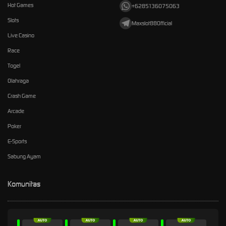
Hot Games
+6285136075063
Slots
Maxslot88Official
Live Casino
Race
Togel
Olahraga
Crash Game
Arcade
Poker
E-Sports
Sabung Ayam
Komunitas