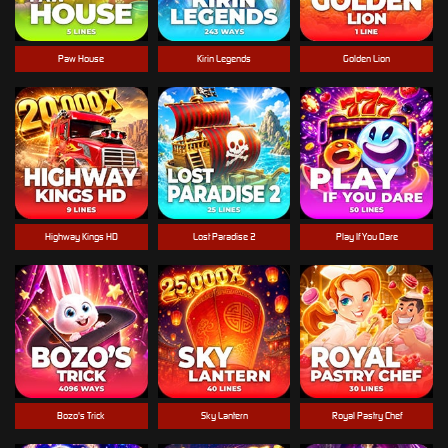
Paw House
Kirin Legends
Golden Lion
Highway Kings HD
Lost Paradise 2
Play If You Dare
Bozo's Trick
Sky Lantern
Royal Pastry Chef