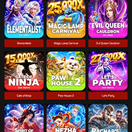
Elementalist
Magic Lamp Carnival
Evil Queen Cauldron
Gate of Ninja
Paw House 2
Let's Party