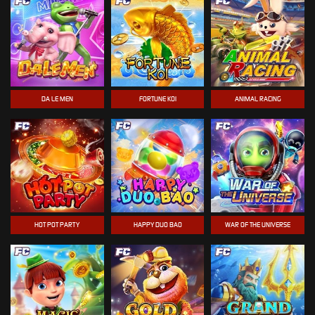
DA LE MEN
FORTUNE KOI
ANIMAL RACING
HOT POT PARTY
HAPPY DUO BAO
WAR OF THE UNIVERSE