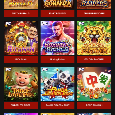
CRAZY BUFFALO
EGYPT BONANZA
TREASURE RAIDERS
RICH ＭAN
Boxing Riches
GOLDEN PANTHER
THREE LITTLE PIGS
PANDA DRAGON BOAT
PONG PONG HU