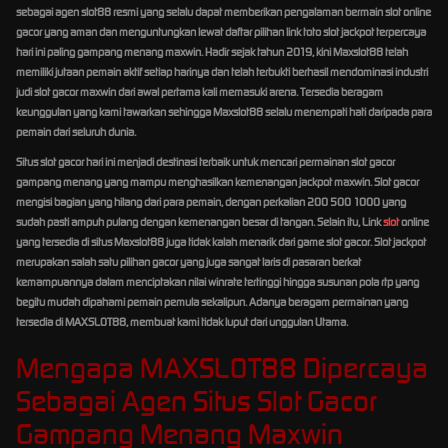
sebagai agen slot88 resmi yang selalu dapat memberikan pengalaman bermain slot online
gacor yang aman dan menguntungkan lewat daftar pilihan link toto slot jackpot terpercaya
hari ini paling gampang menang maxwin. Hadir sejak tahun 2019, kini Maxslot88 telah
memiliki jutaan pemain aktif setiap harinya dan telah terbukti berhasil mendominasi industri
judi slot gacor maxwin dari awal pertama kali memasuki arena. Tersedia beragam
keunggulan yang kami tawarkan sehingga Maxslot88 selalu menempati hati daripada para
pemain dari seluruh dunia.
Situs slot gacor hari ini menjadi destinasi terbaik untuk mencari permainan slot gacor
gampang menang yang mampu menghasilkan kemenangan jackpot maxwin. Slot gacor
mengisi bagian yang hilang dari para pemain, dengan perkalian 200 500 1000 yang
sudah pasti ampuh pulang dengan kemenangan besar di tangan. Selain itu, Link
slot
online
yang tersedia di situs Maxslot88 juga tidak kalah menarik dari game slot gacor. Slot jackpot
merupakan salah satu pilihan gacor yang juga sangat laris di pasaran berkat
kemampuannya dalam menciptakan nilai winrate tertinggi hingga susunan pola rtp yang
begitu mudah dipahami pemain pemula sekalipun. Adanya beragam permainan yang
tersedia di MAXSLOT88, membuat kami tidak luput dari unggulan Utama.
Mengapa MAXSLOT88 Dipercaya
Sebagai Agen Situs Slot Gacor
Gampang Menang Maxwin