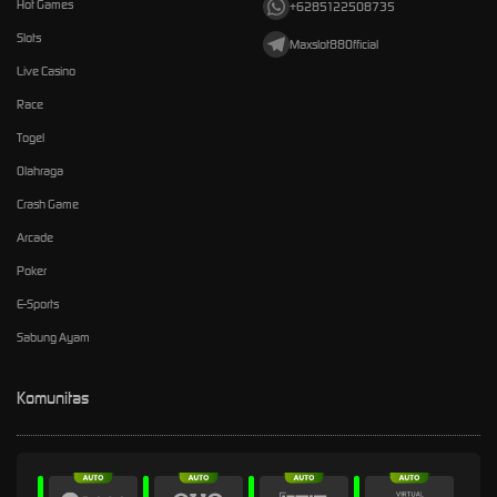
Hot Games
+6285122508735
Slots
Maxslot88Official
Live Casino
Race
Togel
Olahraga
Crash Game
Arcade
Poker
E-Sports
Sabung Ayam
Komunitas