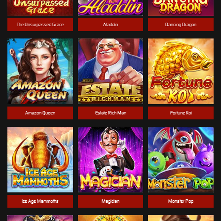
The Unsurpassed Grace
Aladdin
Dancing Dragon
Amazon Queen
Estate Rich Man
Fortune Koi
Ice Age Mammoths
Magician
Monster Pop