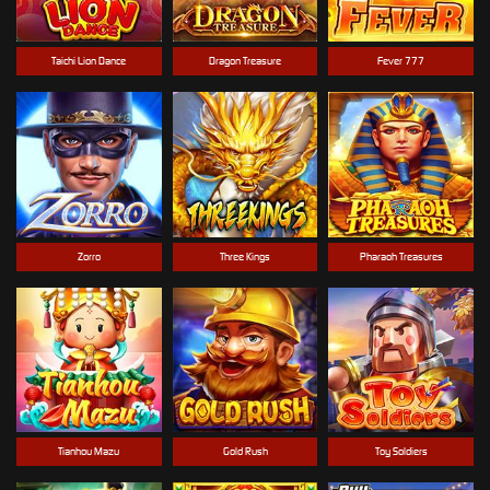
Taichi Lion Dance
Dragon Treasure
Fever 777
Zorro
Three Kings
Pharaoh Treasures
Tianhou Mazu
Gold Rush
Toy Soldiers