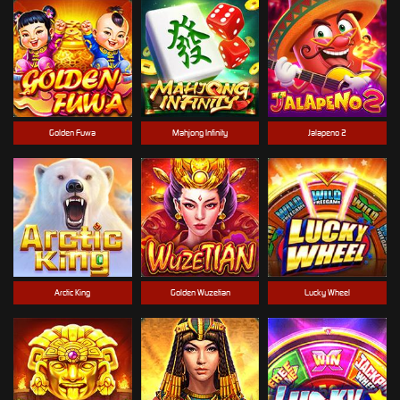
Golden Fuwa
Mahjong Infinity
Jalapeno 2
Arctic King
Golden Wuzetian
Lucky Wheel