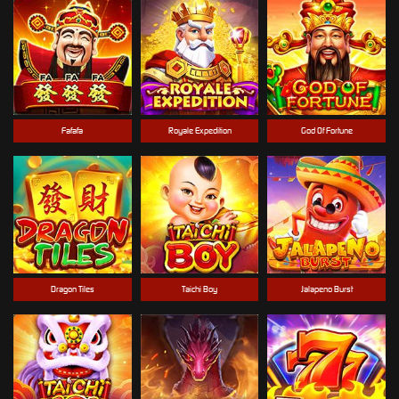
Fafafa
Royale Expedition
God Of Fortune
Dragon Tiles
Taichi Boy
Jalapeno Burst