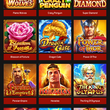
Flame Wolves
Crazy Penguin
Super Diamond
Blossom of Fortune
Dragon Gate
Power Of Thor
Persian Empire
Heracles
The King Of Olympus