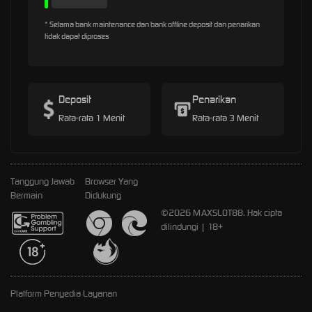
* Selama bank maintenance dan bank offline deposit dan penarikan
tidak dapat diproses
Deposit
Penarikan
Rata-rata 1 Menit
Rata-rata 3 Menit
Tanggung Jawab
Browser Yang
Bermain
Didukung
©2026 MAXSLOT88. Hak cipta
dilindungi | 18+
Platform Penyedia Layanan