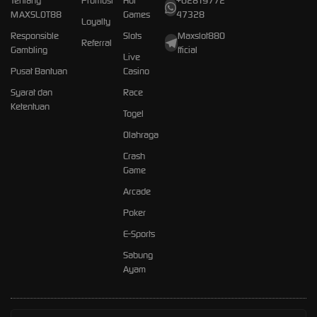
Tentang
Promosi
Hot
+62819772
MAXSLOT88
Games
47328
Loyalty
Responsible
Slots
Maxslot88O
Referral
Gambling
fficial
Live
Pusat Bantuan
Casino
Syarat dan
Race
Ketentuan
Togel
Olahraga
Crash
Game
Arcade
Poker
E-Sports
Sabung
Ayam