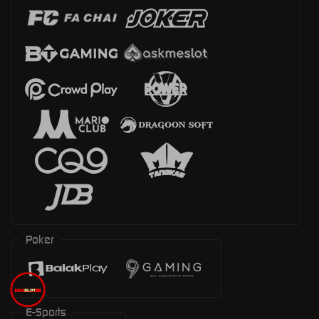
Poker
E-Sports