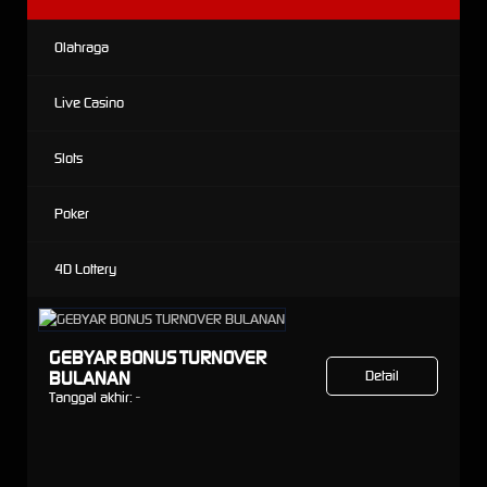
Olahraga
Live Casino
Slots
Poker
4D Lottery
GEBYAR BONUS TURNOVER
BULANAN
Detail
Tanggal akhir:
-