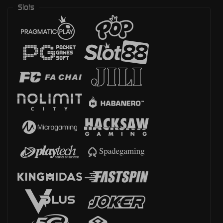
Slots