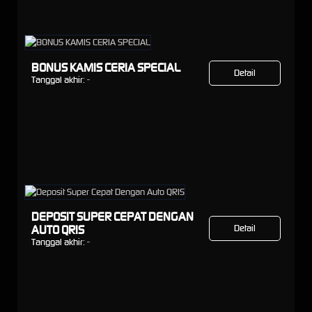
BONUS KAMIS CERIA SPECIAL
Detail
Tanggal akhir:
-
DEPOSIT SUPER CEPAT DENGAN
AUTO QRIS
Detail
Tanggal akhir:
-