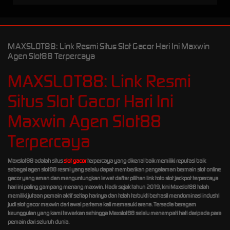
MAXSLOT88: Link Resmi Situs Slot Gacor Hari Ini Maxwin
Agen Slot88 Terpercaya
MAXSLOT88: Link Resmi
Situs Slot Gacor Hari Ini
Maxwin Agen Slot88
Terpercaya
Maxslot88 adalah situs
slot gacor
terpercaya yang dikenal baik memiliki reputasi baik
sebagai agen slot88 resmi yang selalu dapat memberikan pengalaman bermain slot online
gacor yang aman dan menguntungkan lewat daftar pilihan link toto slot jackpot terpercaya
hari ini paling gampang menang maxwin. Hadir sejak tahun 2019, kini Maxslot88 telah
memiliki jutaan pemain aktif setiap harinya dan telah terbukti berhasil mendominasi industri
judi slot gacor maxwin dari awal pertama kali memasuki arena. Tersedia beragam
keunggulan yang kami tawarkan sehingga Maxslot88 selalu menempati hati daripada para
pemain dari seluruh dunia.