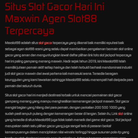
Situs Slot Gacor Hari Ini
Maxwin Agen Slot88
Terpercaya
Maxslot88 adalah situs
slot gacor
terpercaya yang dikenal baik memiliki reputasi baik
sebagai agen slot88 resmi yang selalu dapat memberikan pengalaman bermain slot online
gacor yang aman dan menguntungkan lewat daftar pilihan link toto slot jackpot terpercaya
hari ini paling gampang menang maxwin. Hadir sejak tahun 2019, kini Maxslot88 telah
memiliki jutaan pemain aktif setiap harinya dan telah terbukti berhasil mendominasi industri
judi slot gacor maxwin dari awal pertama kali memasuki arena. Tersedia beragam
keunggulan yang kami tawarkan sehingga Maxslot88 selalu menempati hati daripada para
pemain dari seluruh dunia.
Situs slot gacor hari ini menjadi destinasi terbaik untuk mencari permainan slot gacor
gampang menang yang mampu menghasilkan kemenangan jackpot maxwin. Slot gacor
mengisi bagian yang hilang dari para pemain, dengan perkalian 200 500 1000 yang
sudah pasti ampuh pulang dengan kemenangan besar di tangan. Selain itu, Link
slot
online
yang tersedia di situs Maxslot88 juga tidak kalah menarik dari game slot gacor. Slot jackpot
merupakan salah satu pilihan gacor yang juga sangat laris di pasaran berkat
kemampuannya dalam menciptakan nilai winrate tertinggi hingga susunan pola rtp yang