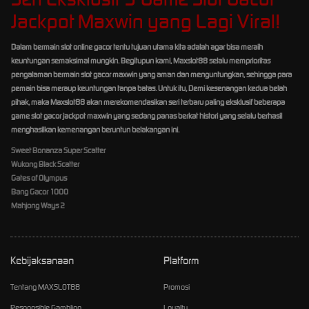
Jackpot Maxwin yang Lagi Viral!
Dalam bermain slot online gacor tentu tujuan utama kita adalah agar bisa meraih
keuntungan semaksimal mungkin. Begitupun kami, Maxslot88 selalu memprioritas
pengalaman bermain slot gacor maxwin yang aman dan menguntungkan, sehingga para
pemain bisa meraup keuntungan tanpa batas. Untuk itu, Demi kesenangan kedua belah
pihak, maka Maxslot88 akan merekomendasikan seri terbaru paling eksklusif beberapa
game slot gacor jackpot maxwin yang sedang panas berkat histori yang selalu berhasil
menghasilkan kemenangan beruntun belakangan ini.
Sweet Bonanza Super Scatter
Wukong Black Scatter
Gates of Olympus
Bang Gacor 1000
Mahjong Ways 2
Kebijaksanaan
Platform
Tentang MAXSLOT88
Promosi
Responsible Gambling
Loyalty