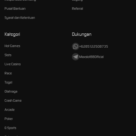
Pusat Bantuan
Referral
Syarat dan Ketentuan
Kategori
Dukungan
Hot Games
+6285122508735
Slots
Maxslot88Official
Live Casino
Race
Togel
Olahraga
Crash Game
Arcade
Poker
E-Sports